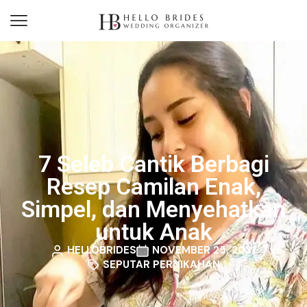
7 Seleb Cantik Berbagi
Resep Camilan Enak,
Simpel, dan Menyehatkan
untuk Anak
HELLOBRIDES
NOVEMBER 25, 2021
SEPUTAR PERNIKAHAN