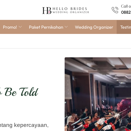
Сall 
0882
Promo!
Paket Pernikahan
Wedding Organizer
Testi
o Be Told
entang kepercayaan,