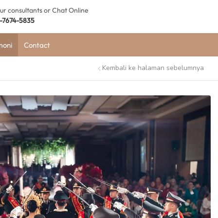
our consultants or Chat Online
-7674-5835
moni
Contact
Kembali ke halaman sebelumnya