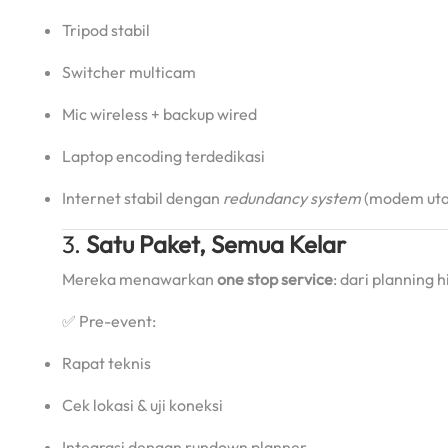
Tripod stabil
Switcher multicam
Mic wireless + backup wired
Laptop encoding terdedikasi
Internet stabil dengan
redundancy system
(modem uta
3.
Satu Paket, Semua Kelar
Mereka menawarkan
one stop service
: dari planning 
✅ Pre-event:
Rapat teknis
Cek lokasi & uji koneksi
Integrasi dengan rundown planner