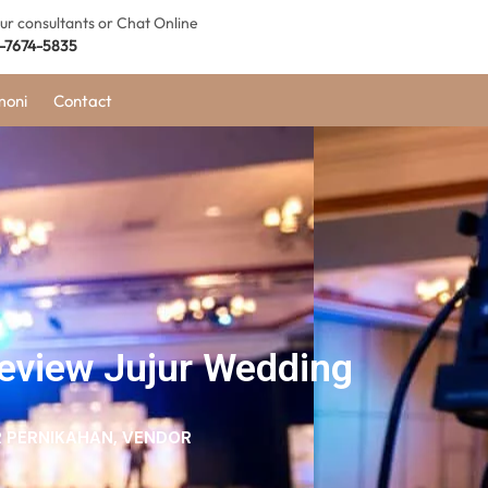
our consultants or Chat Online
-7674-5835
moni
Contact
eview Jujur Wedding
 PERNIKAHAN
,
VENDOR