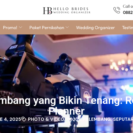
Сall 
0882
Promo!
Paket Pernikahan
Wedding Organizer
Testi
embang yang Bikin Tenang: R
Planner
E 4, 2025
PHOTO & VIDEO
,
POJOK PALEMBANG
,
SEPUTAR