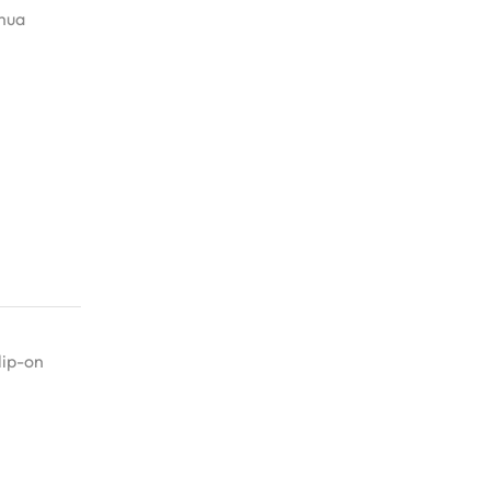
emua
lip-on