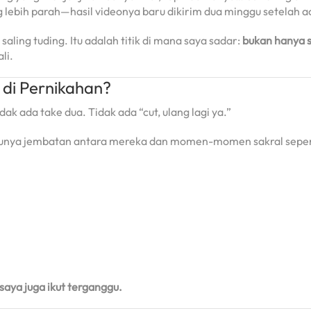
g lebih parah—hasil videonya baru dikirim dua minggu setelah a
aling tuding. Itu adalah titik di mana saya sadar:
bukan hanya 
li.
 di Pernikahan?
ak ada take dua. Tidak ada “cut, ulang lagi ya.”
-satunya jembatan antara mereka dan momen-momen sakral seper
i saya juga ikut terganggu.