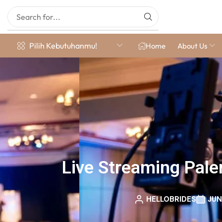
Pilih Kebutuhanmu!
Home
About Us
Live Streaming Pal
HELLOBRIDES
JUN