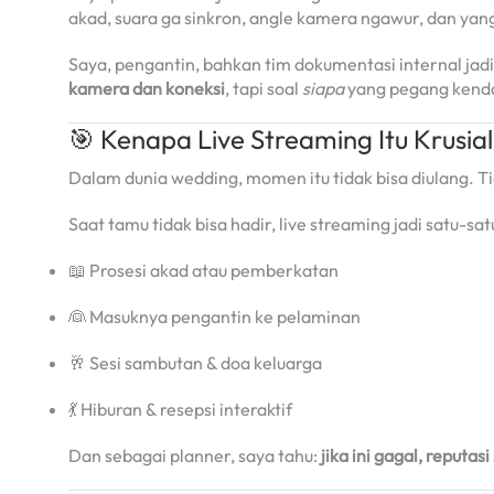
akad, suara ga sinkron, angle kamera ngawur, dan yan
Saya, pengantin, bahkan tim dokumentasi internal jadi s
kamera dan koneksi
, tapi soal
siapa
yang pegang kenda
🎯 Kenapa Live Streaming Itu Krusial
Dalam dunia wedding, momen itu tidak bisa diulang. Tid
Saat tamu tidak bisa hadir, live streaming jadi satu
📖 Prosesi akad atau pemberkatan
👰 Masuknya pengantin ke pelaminan
🥂 Sesi sambutan & doa keluarga
💃 Hiburan & resepsi interaktif
Dan sebagai planner, saya tahu:
jika ini gagal, reputas