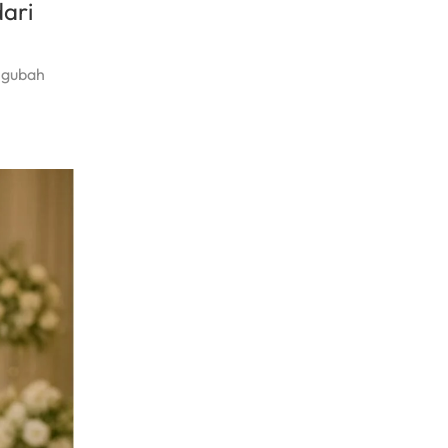
dari
ngubah