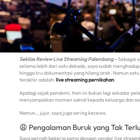
Sekilas Review Live Streaming Palembang –
Sebagai s
selama lebih dari satu dekade, saya sudah menghadapi
hingga kru dokumentasi yang hilang arah. Namun satu
terakhir adalah:
live streaming pernikahan
.
Apalagi sejak pandemi, tren ini bukan lagi sekadar p
menyampaikan momen sakral kepada keluarga dan saha
Namun… jujur, saya juga sering kecewa.
😩 Pengalaman Buruk yang Tak Terl
Saya pernah bekerja sama dengan vendor live streamin