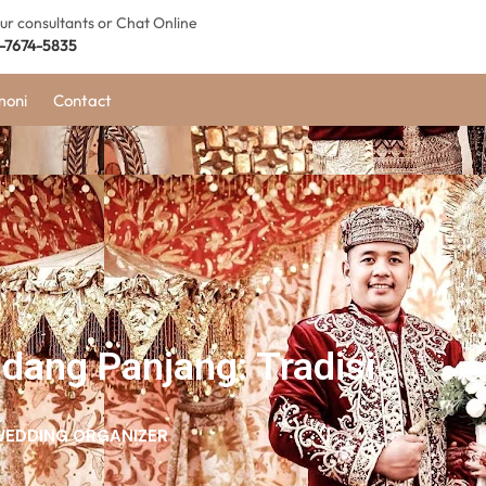
our consultants or Chat Online
-7674-5835
moni
Contact
dang Panjang: Tradisi
EDDING ORGANIZER