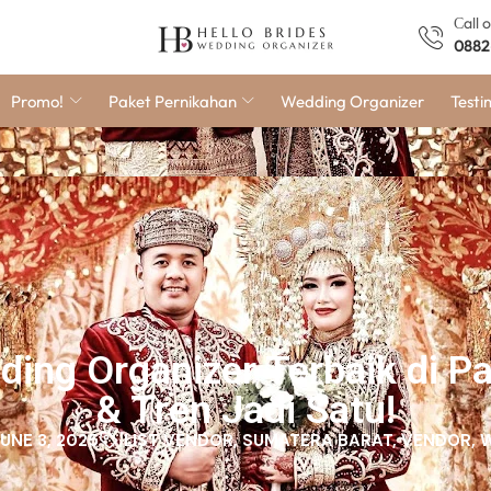
Сall 
0882
Promo!
Paket Pernikahan
Wedding Organizer
Testi
ng Organizer Terbaik di Pa
& Tren Jadi Satu!
JUNE 3, 2025
LIST VENDOR
,
SUMATERA BARAT
,
VENDOR
,
W