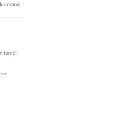
duk manis
n tampil
nan