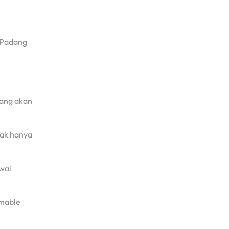
 Padang
iang akan
Tak hanya
wai
amable