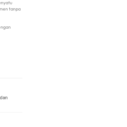
enyatu
omen tanpa
dengan
 dan