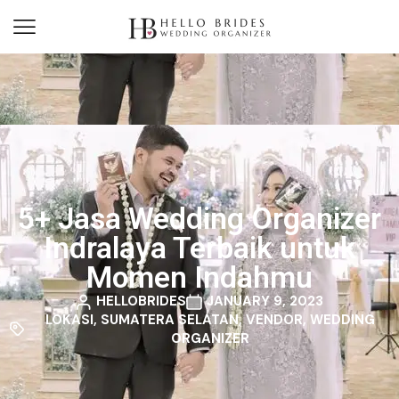
5+ Jasa Wedding Organizer
Indralaya Terbaik untuk
Momen Indahmu
HELLOBRIDES
JANUARY 9, 2023
LOKASI
,
SUMATERA SELATAN
,
VENDOR
,
WEDDING
ORGANIZER