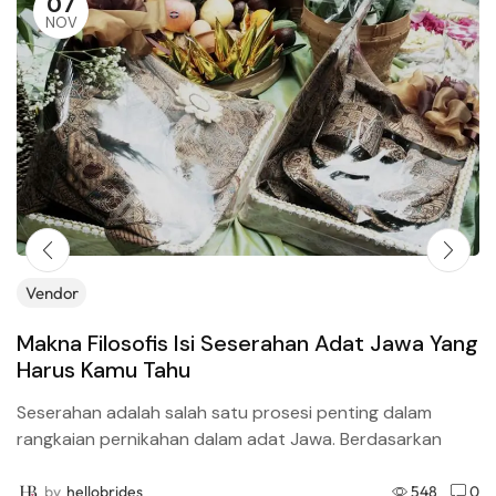
07
NOV
Vendor
Makna Filosofis Isi Seserahan Adat Jawa Yang
Harus Kamu Tahu
Seserahan adalah salah satu prosesi penting dalam
rangkaian pernikahan dalam adat Jawa. Berdasarkan
tradisi yang telah berjalan turun temurun, seserahan
merupakan bukti tanggung jawab calon...
by
hellobrides
548
0