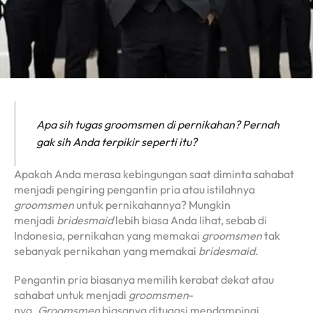
Apa sih tugas
groomsmen
di pernikahan? Pernah
gak sih Anda terpikir seperti itu?
Apakah Anda merasa kebingungan saat diminta sahabat
menjadi pengiring pengantin pria atau istilahnya
groomsmen
untuk pernikahannya? Mungkin
menjadi
bridesmaid
lebih biasa Anda lihat, sebab di
Indonesia, pernikahan yang memakai
groomsmen
tak
sebanyak pernikahan yang memakai
bridesmaid.
Pengantin pria biasanya memilih kerabat dekat atau
sahabat untuk menjadi
groomsmen
-
nya.
Groomsmen
biasanya ditugasi mendampingi