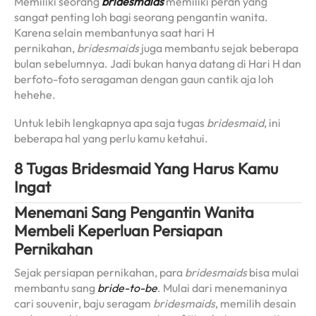
Memiliki seorang
bridesmaids
memiliki peran yang
sangat penting loh bagi seorang pengantin wanita.
Karena selain membantunya saat hari H
pernikahan,
bridesmaids
juga membantu sejak beberapa
bulan sebelumnya. Jadi bukan hanya datang di Hari H dan
berfoto-foto seragaman dengan gaun cantik aja loh
hehehe.
Untuk lebih lengkapnya apa saja tugas
bridesmaid
, ini
beberapa hal yang perlu kamu ketahui.
8 Tugas Bridesmaid Yang Harus Kamu
Ingat
Menemani Sang Pengantin Wanita
Membeli Keperluan Persiapan
Pernikahan
Sejak persiapan pernikahan, para
bridesmaids
bisa mulai
membantu sang
bride-to-be
. Mulai dari menemaninya
cari souvenir, baju seragam
bridesmaids
, memilih desain