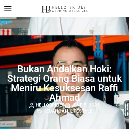
Bukan Andalkan Hoki:
Strategi Orang Biasa untuk
Meniru Kesuksesan Raffi
Ahmad
HELLOBRIDES
JUNE 5, 2025
KEUANGAN
,
LIFESTYLE