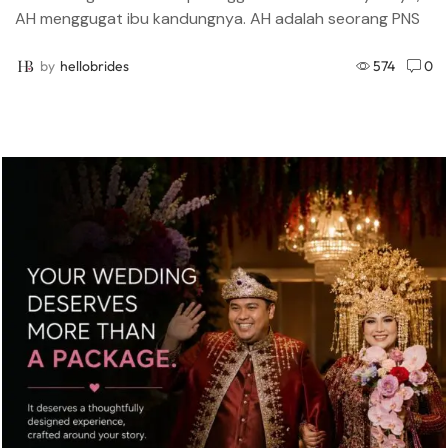
AH menggugat ibu kandungnya. AH adalah seorang PNS
di Aceh Tengah yang bekerja di Setdakab Aceh Tengah.
Kabar adanya anak yang menggugat ibu kandungnya ini...
by
hellobrides
574
0