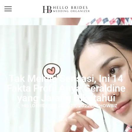
Tak Melulu Sensasi, Ini 14
Fakta Profil Anya Geraldine
yang Jarang Diketahui
HELLOBRIDES
JUNE 26, 2022
SHOWBIZ