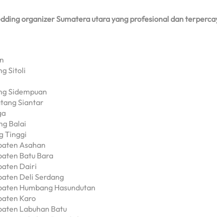
dding organizer Sumatera utara yang profesional dan terperca
an
g Sitoli
ang Sidempuan
tang Siantar
ga
ng Balai
g Tinggi
upaten Asahan
paten Batu Bara
paten Dairi
paten Deli Serdang
bupaten Humbang Hasundutan
paten Karo
paten Labuhan Batu