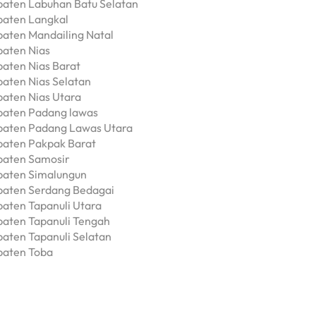
paten Labuhan Batu Selatan
paten Langkal
paten Mandailing Natal
paten Nias
paten Nias Barat
paten Nias Selatan
paten Nias Utara
upaten Padang lawas
upaten Padang Lawas Utara
paten Pakpak Barat
paten Samosir
paten Simalungun
paten Serdang Bedagai
paten Tapanuli Utara
paten Tapanuli Tengah
aten Tapanuli Selatan
paten Toba