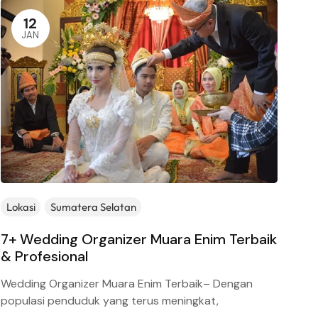
12
JAN
Lokasi
Sumatera Selatan
Ja
7+ Wedding Organizer Muara Enim Terbaik
Da
& Profesional
Ja
Wedding Organizer Muara Enim Terbaik– Dengan
Rek
populasi penduduk yang terus meningkat,
Wed
bisnis wedding organizer merupakan bisnis yang