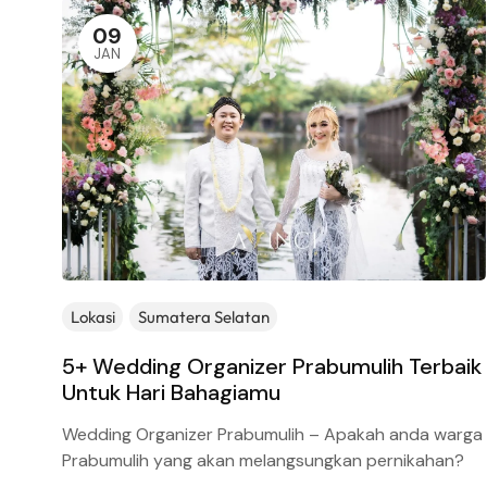
09
JAN
Lokasi
Sumatera Selatan
5+ Wedding Organizer Prabumulih Terbaik
Untuk Hari Bahagiamu
Wedding Organizer Prabumulih – Apakah anda warga
 –
Prabumulih yang akan melangsungkan pernikahan?
ngan
Atau anda warga luar kota yang ingin melaksanakan
m