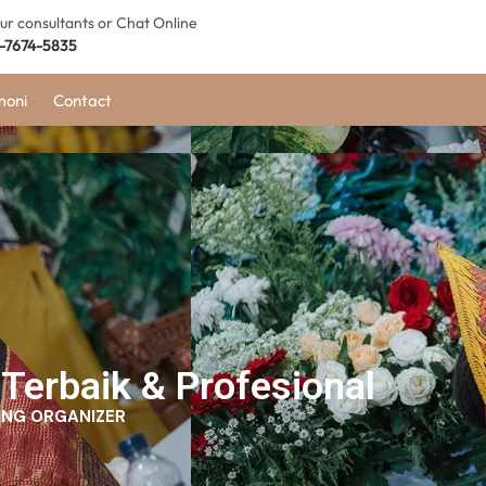
our consultants or Chat Online
-7674-5835
moni
Contact
Terbaik & Profesional
NG ORGANIZER