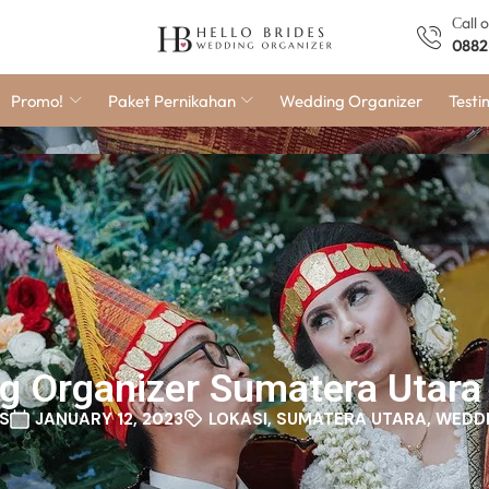
Сall 
0882
Promo!
Paket Pernikahan
Wedding Organizer
Testi
Organizer Sumatera Utara 
S
JANUARY 12, 2023
LOKASI
,
SUMATERA UTARA
,
WEDDI