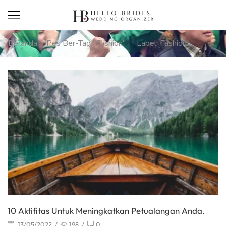
Beranda
Pes Ber-Tag "Fashion"
Label: Fashion
10 Aktifitas Untuk Meningkatkan Petualangan Anda.
13/05/2022
/
198
/
0