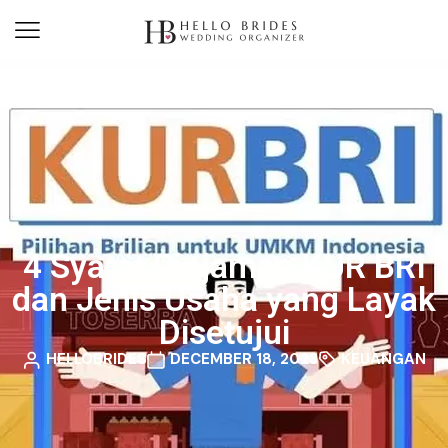
4 Syarat Pinjaman KUR BRI
dan Jenis Usaha yang Layak
Disetujui
HELLOBRIDES
DECEMBER 18, 2023
KEUANGAN